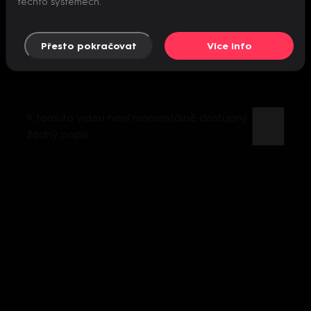
těchto systémech.
Přesto pokračovat
Více info
K tomuto videu není momentálně dostupný
žádný popis.