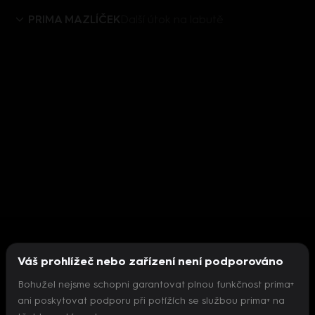
PRIMA MAZLÍČEK
Další útok na labutě
Váš prohlížeč nebo zařízení není podporováno
Bohužel nejsme schopni garantovat plnou funkčnost prima+
ani poskytovat podporu při potížích se službou prima+ na
Nepodařilo se inicializovat přehrávač