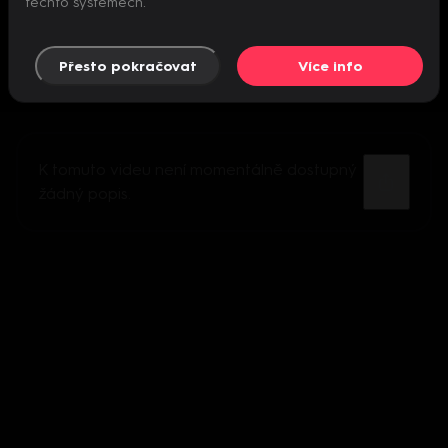
těchto systémech.
Přesto pokračovat
Více info
K tomuto videu není momentálně dostupný
žádný popis.