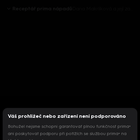
Receptář prima nápadů
Dana Makrlíková a její zahrada
Váš prohlížeč nebo zařízení není podporováno
Bohužel nejsme schopni garantovat plnou funkčnost prima+
ani poskytovat podporu při potížích se službou prima+ na
Nepodařilo se inicializovat přehrávač