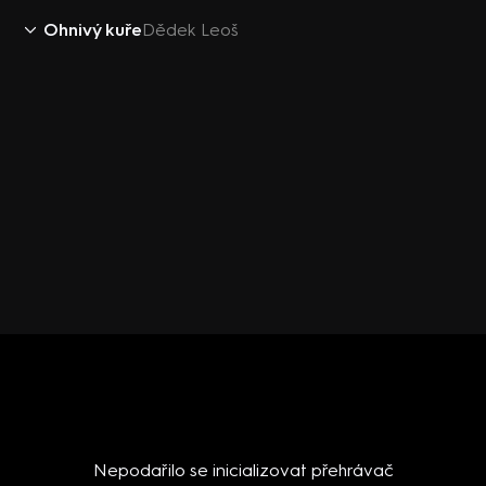
Ohnivý kuře
Dědek Leoš
Nepodařilo se inicializovat přehrávač