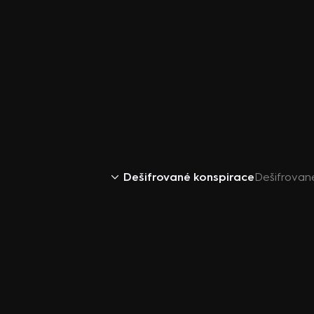
Dešifrované konspirace
Dešifrované