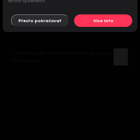
těchto systémech.
Přesto pokračovat
Více info
K tomuto videu není momentálně dostupný
žádný popis.