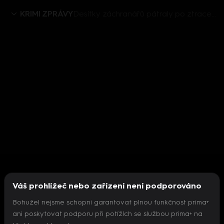
KRIMI ZPRÁVY
Desítky záchranářů pátraly po ztraceném seniorovi, pomáhal i vrtulník
Váš prohlížeč nebo zařízení není podporováno
Bohužel nejsme schopni garantovat plnou funkčnost prima+
ani poskytovat podporu při potížích se službou prima+ na
Nepodařilo se inicializovat přehrávač