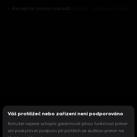
Receptář prima nápadů
Dílnička - velikonoční dekorace
Váš prohlížeč nebo zařízení není podporováno
Bohužel nejsme schopni garantovat plnou funkčnost prima+
ani poskytovat podporu při potížích se službou prima+ na
Nepodařilo se inicializovat přehrávač