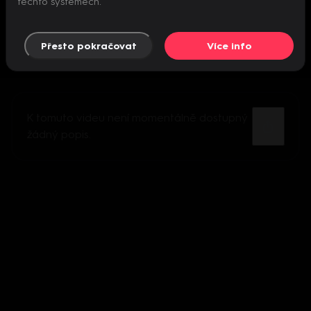
těchto systémech.
Přesto pokračovat
Více info
K tomuto videu není momentálně dostupný
žádný popis.