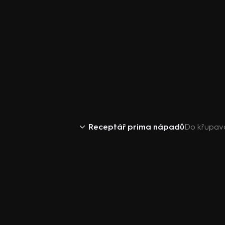
Receptář prima nápadů
Do křupav