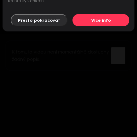
těchto systémech.
Přesto pokračovat
Více info
K tomuto videu není momentálně dostupný
žádný popis.