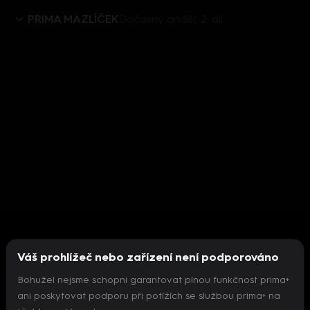
PRIMA MAZLÍČEK
Dočasný anděl, 2. díl
Váš prohlížeč nebo zařízení není podporováno
Bohužel nejsme schopni garantovat plnou funkčnost prima+
ani poskytovat podporu při potížích se službou prima+ na
Nepodařilo se inicializovat přehrávač