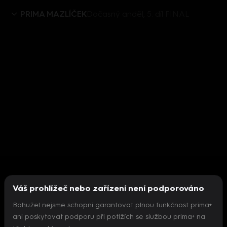
PRIMA MAZLÍČEK
Dočasný anděl, 5. díl FINAL
Váš prohlížeč nebo zařízení není podporováno
Bohužel nejsme schopni garantovat plnou funkčnost prima+
ani poskytovat podporu při potížích se službou prima+ na
Nepodařilo se inicializovat přehrávač