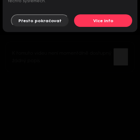
těchto systémech.
Přesto pokračovat
Více info
K tomuto videu není momentálně dostupný
žádný popis.