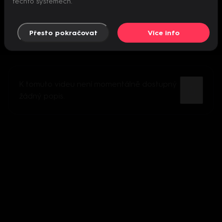
těchto systémech.
Přesto pokračovat
Více info
K tomuto videu není momentálně dostupný
žádný popis.