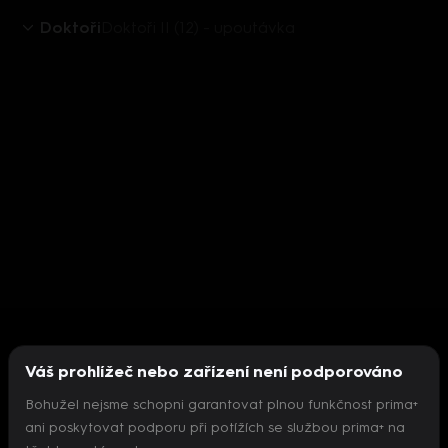
Doktoři
Doktoři II (12) - upoutávka
Váš prohlížeč nebo zařízení není podporováno
Bohužel nejsme schopni garantovat plnou funkčnost prima+
ani poskytovat podporu při potížích se službou prima+ na
Nepodařilo se inicializovat přehrávač