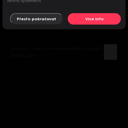
těchto systémech.
Přesto pokračovat
Více info
K tomuto videu není momentálně dostupný
žádný popis.