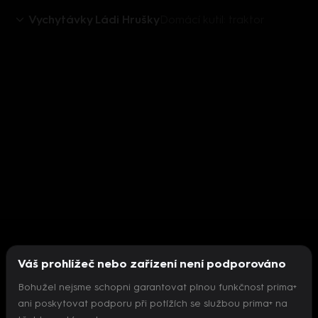
Vychytávky Ládi Hrušky
Domácí kutil: traktor
Váš prohlížeč nebo zařízení není podporováno
Bohužel nejsme schopni garantovat plnou funkčnost prima+
ani poskytovat podporu při potížích se službou prima+ na
Nepodařilo se inicializovat přehrávač