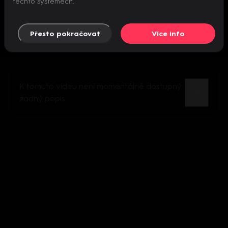
těchto systémech.
Přesto pokračovat
Více info
K tomuto videu není momentálně dostupný
žádný popis.