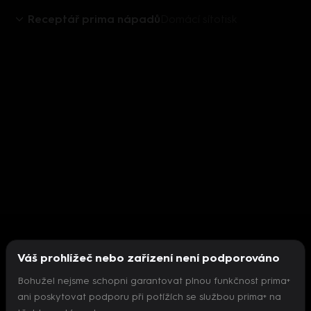
Receptář prima nápadů
Domácí sítotisk
Váš prohlížeč nebo zařízení není podporováno
Bohužel nejsme schopni garantovat plnou funkčnost prima+
ani poskytovat podporu při potížích se službou prima+ na
Nepodařilo se inicializovat přehrávač