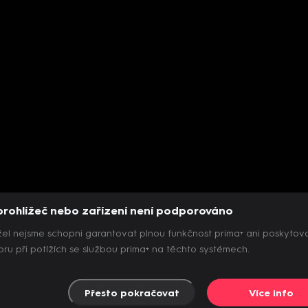
prohlížeč nebo zařízení není podporováno
el nejsme schopni garantovat plnou funkčnost prima+ ani poskytov
ru při potížích se službou prima+ na těchto systémech.
Přesto pokračovat
Více info