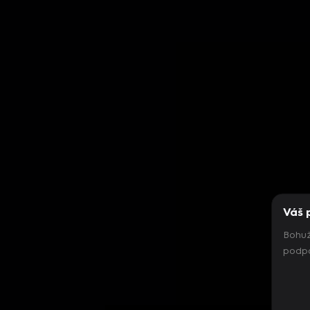
Váš 
Bohuž
podpo