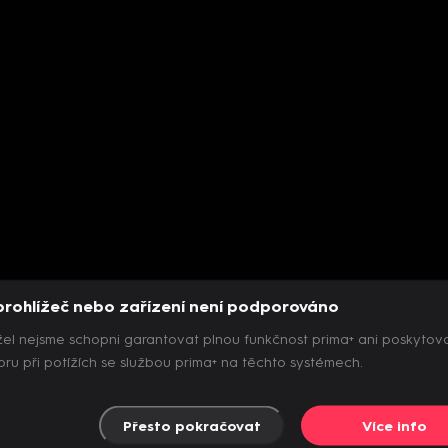
prohlížeč nebo zařízení není podporováno
el nejsme schopni garantovat plnou funkčnost prima+ ani poskytov
ru při potížích se službou prima+ na těchto systémech.
Přesto pokračovat
Více info