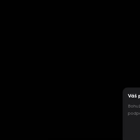
Váš 
Bohuž
podpo