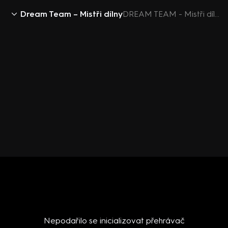
Dream Team – Mistři dílny
DREAM TEAM - Mistři dílny (1) - upoutávka
Nepodařilo se inicializovat přehrávač