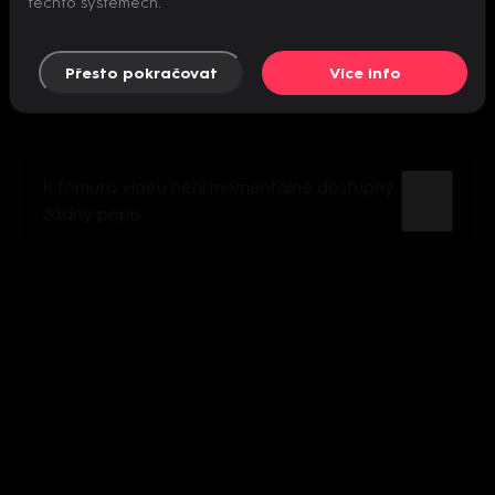
těchto systémech.
Přesto pokračovat
Více info
K tomuto videu není momentálně dostupný
žádný popis.