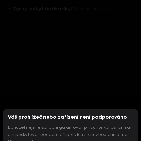
Vychytávky Ládi Hrušky
Dřevěné hračky
Váš prohlížeč nebo zařízení není podporováno
Bohužel nejsme schopni garantovat plnou funkčnost prima+
ani poskytovat podporu při potížích se službou prima+ na
Nepodařilo se inicializovat přehrávač