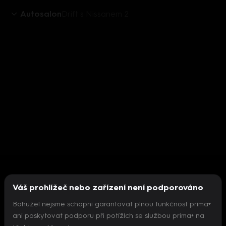
Autosalon
Drift s Nissanem 2
Váš prohlížeč nebo zařízení není podporováno
Bohužel nejsme schopni garantovat plnou funkčnost prima+
ani poskytovat podporu při potížích se službou prima+ na
Nepodařilo se inicializovat přehrávač