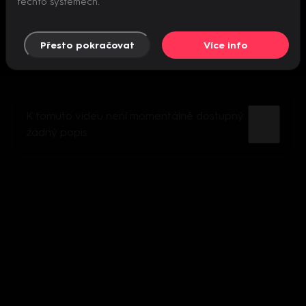
těchto systémech.
Přesto pokračovat
Více info
K tomuto videu není momentálně dostupný
žádný popis.