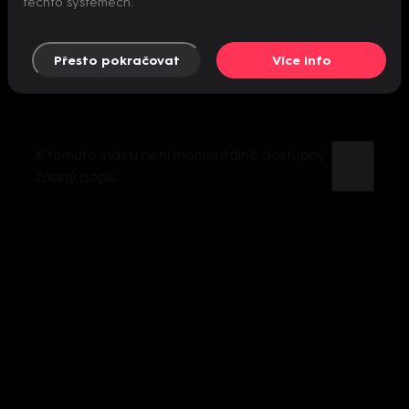
těchto systémech.
Přesto pokračovat
Více info
K tomuto videu není momentálně dostupný
žádný popis.