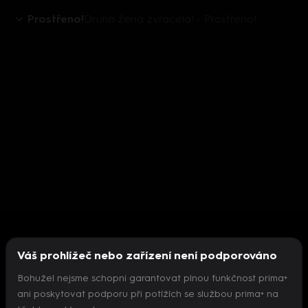
Prostřeno!
Druhá žena zvracela! - Prostřeno!
Váš prohlížeč nebo zařízení není podporováno
Bohužel nejsme schopni garantovat plnou funkčnost prima+
ani poskytovat podporu při potížích se službou prima+ na
Nepodařilo se inicializovat přehrávač