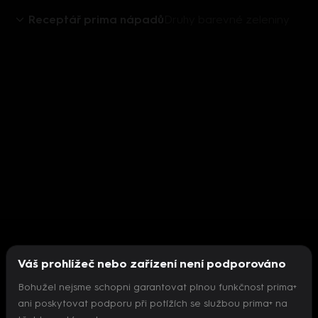
Receptář prima nápadů
Druhy barevné zeleniny
Váš prohlížeč nebo zařízení není podporováno
Bohužel nejsme schopni garantovat plnou funkčnost prima+
ani poskytovat podporu při potížích se službou prima+ na
Nepodařilo se inicializovat přehrávač