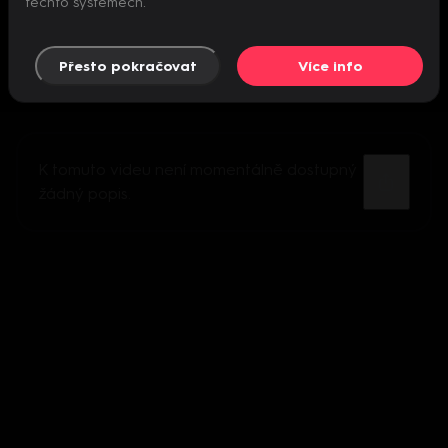
těchto systémech.
Přesto pokračovat
Více info
K tomuto videu není momentálně dostupný
žádný popis.