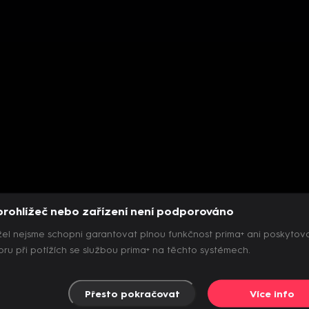
prohlížeč nebo zařízení není podporováno
el nejsme schopni garantovat plnou funkčnost prima+ ani poskytov
ru při potížích se službou prima+ na těchto systémech.
Přesto pokračovat
Více info