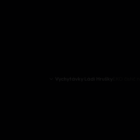
Vychytávky Ládi Hrušky
EKO čistič 