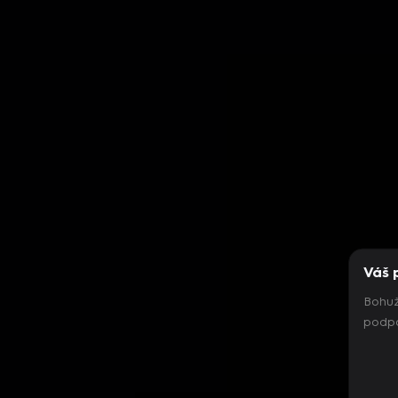
Váš 
Bohuž
podpo