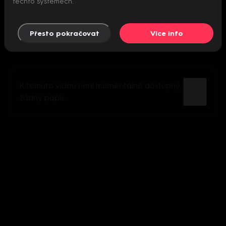
těchto systémech.
Přesto pokračovat
Více info
K tomuto videu není momentálně dostupný
žádný popis.