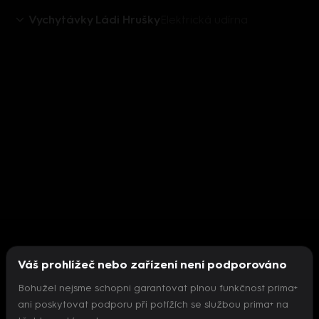
Vychytávky Ládi Hrušky
Elektrická udírna
Váš prohlížeč nebo zařízení není podporováno
Bohužel nejsme schopni garantovat plnou funkčnost prima+
ani poskytovat podporu při potížích se službou prima+ na
Nepodařilo se inicializovat přehrávač