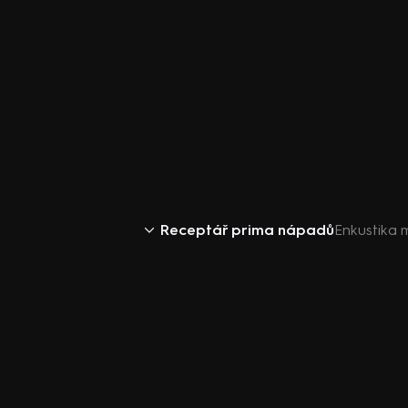
Receptář prima nápadů
Enkustika 