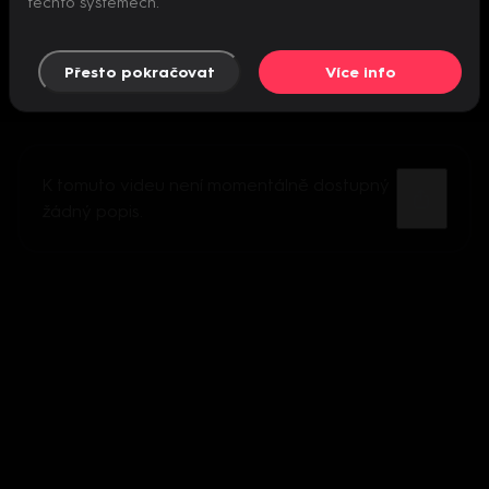
těchto systémech.
Přesto pokračovat
Více info
K tomuto videu není momentálně dostupný
žádný popis.