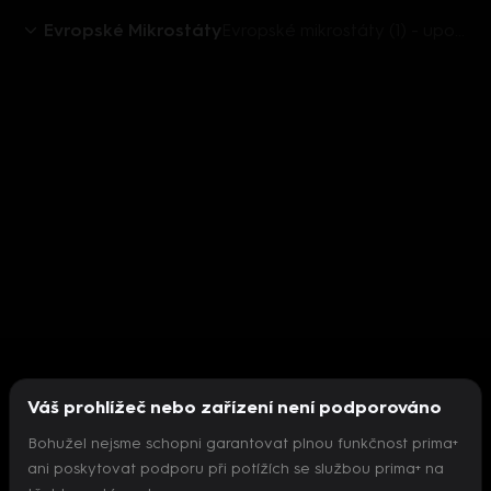
Evropské Mikrostáty
Evropské mikrostáty (1) - upoutávka
Váš prohlížeč nebo zařízení není podporováno
Bohužel nejsme schopni garantovat plnou funkčnost prima+
ani poskytovat podporu při potížích se službou prima+ na
Nepodařilo se inicializovat přehrávač