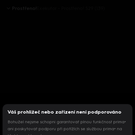
Prostřeno!
Exekutor - Prostřeno! S29 (139)
Váš prohlížeč nebo zařízení není podporováno
Bohužel nejsme schopni garantovat plnou funkčnost prima+
ani poskytovat podporu při potížích se službou prima+ na
Nepodařilo se inicializovat přehrávač