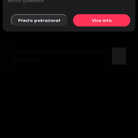
těchto systémech.
Přesto pokračovat
Více info
K tomuto videu není momentálně dostupný
žádný popis.