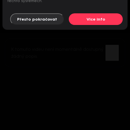
těchto systémech.
Přesto pokračovat
Více info
K tomuto videu není momentálně dostupný
žádný popis.