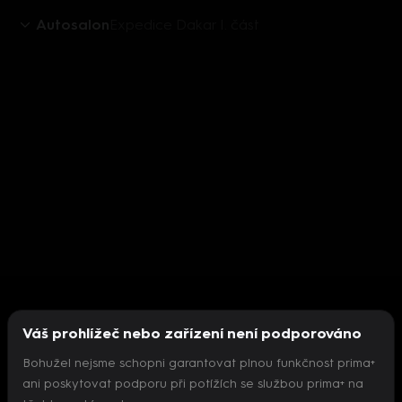
Autosalon
Expedice Dakar I. část
Váš prohlížeč nebo zařízení není podporováno
Bohužel nejsme schopni garantovat plnou funkčnost prima+
ani poskytovat podporu při potížích se službou prima+ na
Nepodařilo se inicializovat přehrávač