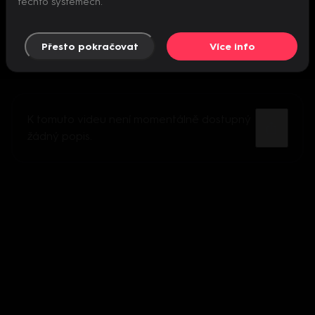
těchto systémech.
Přesto pokračovat
Více info
K tomuto videu není momentálně dostupný
žádný popis.