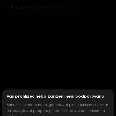
Autosalon
Expedice Island úvod
Váš prohlížeč nebo zařízení není podporováno
Bohužel nejsme schopni garantovat plnou funkčnost prima+
ani poskytovat podporu při potížích se službou prima+ na
Nepodařilo se inicializovat přehrávač