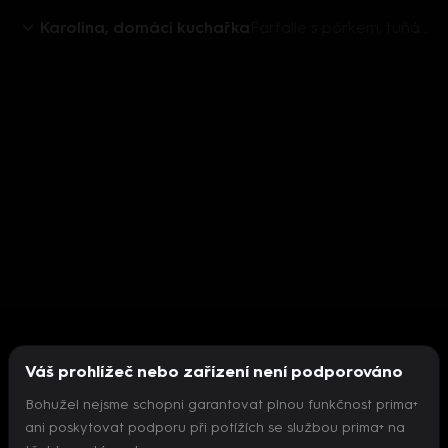
Karolína, domácí kuchařka
Farfalle s pórkem, tuňákem a modrým sýrem
Váš prohlížeč nebo zařízení není podporováno
Bohužel nejsme schopni garantovat plnou funkčnost prima+
ani poskytovat podporu při potížích se službou prima+ na
Nepodařilo se inicializovat přehrávač