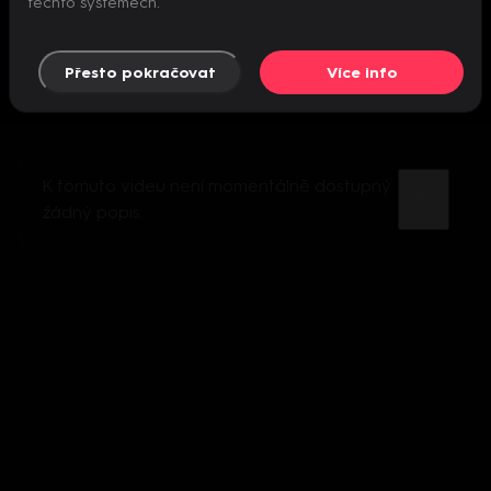
těchto systémech.
Přesto pokračovat
Více info
K tomuto videu není momentálně dostupný
žádný popis.