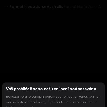
Farmář hledá ženu: Austrálie
Farmář hledá ženu: Austrálie IX (1) - upoutávka
Váš prohlížeč nebo zařízení není podporováno
Bohužel nejsme schopni garantovat plnou funkčnost prima+
ani poskytovat podporu při potížích se službou prima+ na
Nepodařilo se inicializovat přehrávač