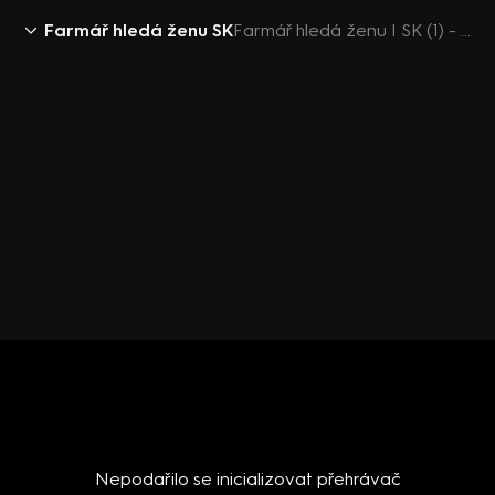
Farmář hledá ženu SK
Farmář hledá ženu I SK (1) - upoutávka
Nepodařilo se inicializovat přehrávač