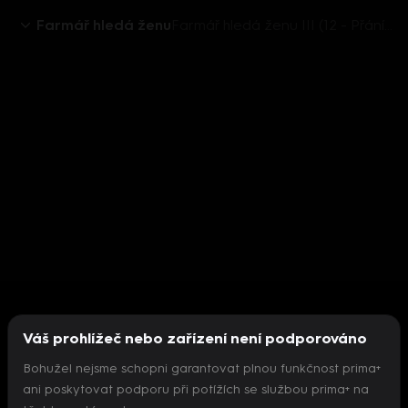
Farmář hledá ženu
Farmář hledá ženu III (12 - Přání Libuška
Váš prohlížeč nebo zařízení není podporováno
Bohužel nejsme schopni garantovat plnou funkčnost prima+
ani poskytovat podporu při potížích se službou prima+ na
Nepodařilo se inicializovat přehrávač