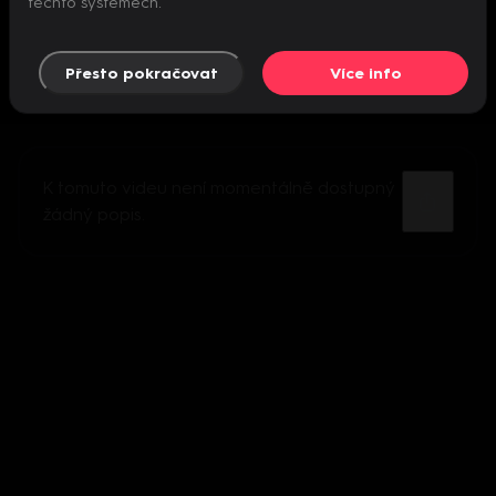
těchto systémech.
Přesto pokračovat
Více info
K tomuto videu není momentálně dostupný
žádný popis.