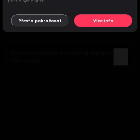
těchto systémech.
Přesto pokračovat
Více info
K tomuto videu není momentálně dostupný
žádný popis.