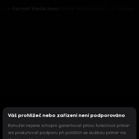
Farmář hledá ženu
Farmář hledá ženu III - 8 - bonus
Váš prohlížeč nebo zařízení není podporováno
Bohužel nejsme schopni garantovat plnou funkčnost prima+
ani poskytovat podporu při potížích se službou prima+ na
Nepodařilo se inicializovat přehrávač