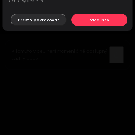
těchto systémech.
Přesto pokračovat
Více info
K tomuto videu není momentálně dostupný
žádný popis.