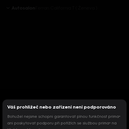
Autosalon
Ferrari California T ( Ženeva )
Váš prohlížeč nebo zařízení není podporováno
Bohužel nejsme schopni garantovat plnou funkčnost prima+
ani poskytovat podporu při potížích se službou prima+ na
Nepodařilo se inicializovat přehrávač