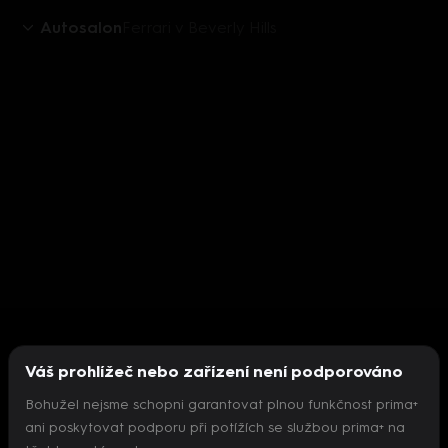
Autosalon
Ferrari v Beverly Hills
Váš prohlížeč nebo zařízení není podporováno
Bohužel nejsme schopni garantovat plnou funkčnost prima+
ani poskytovat podporu při potížích se službou prima+ na
Nepodařilo se inicializovat přehrávač