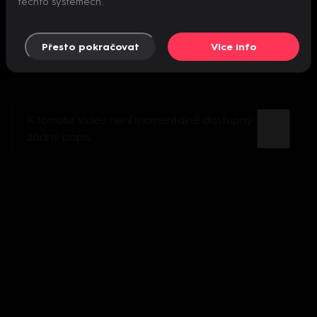
těchto systémech.
Přesto pokračovat
Více info
K tomuto videu není momentálně dostupný
žádný popis.