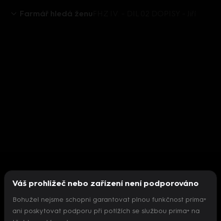
Farmář hledá ženu
FHZ IV. - DIL 02 DOPISY - Jiří
Váš prohlížeč nebo zařízení není podporováno
Bohužel nejsme schopni garantovat plnou funkčnost prima+
ani poskytovat podporu při potížích se službou prima+ na
Nepodařilo se inicializovat přehrávač