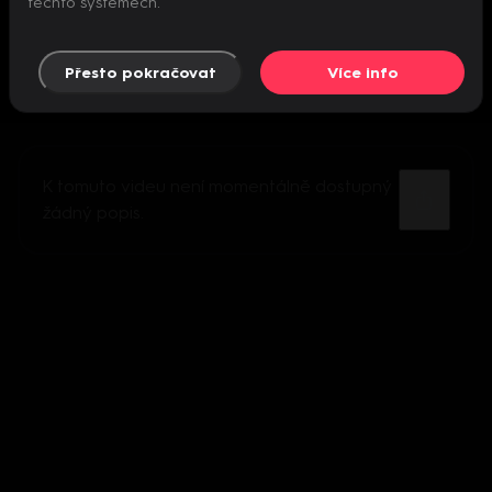
těchto systémech.
Přesto pokračovat
Více info
K tomuto videu není momentálně dostupný
žádný popis.