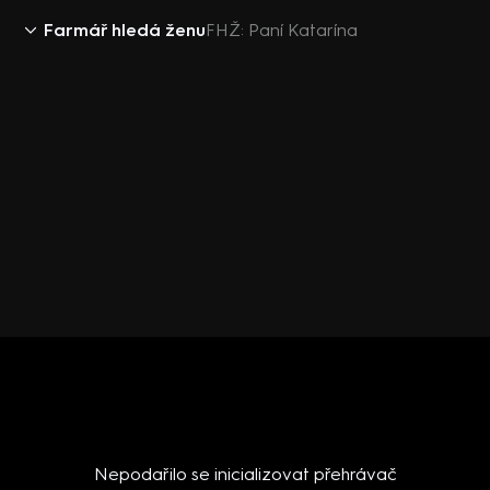
Farmář hledá ženu
FHŽ: Paní Katarína
Nepodařilo se inicializovat přehrávač