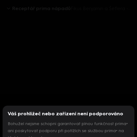
Receptář prima nápadů
Fikus Benjamin a Šeflera - jak je správně seřezat
Váš prohlížeč nebo zařízení není podporováno
Bohužel nejsme schopni garantovat plnou funkčnost prima+
ani poskytovat podporu při potížích se službou prima+ na
Nepodařilo se inicializovat přehrávač