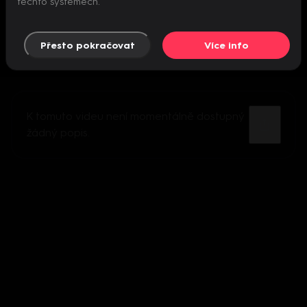
těchto systémech.
Přesto pokračovat
Více info
K tomuto videu není momentálně dostupný
žádný popis.