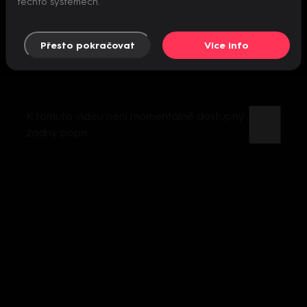
těchto systémech.
Přesto pokračovat
Více info
K tomuto videu není momentálně dostupný
žádný popis.