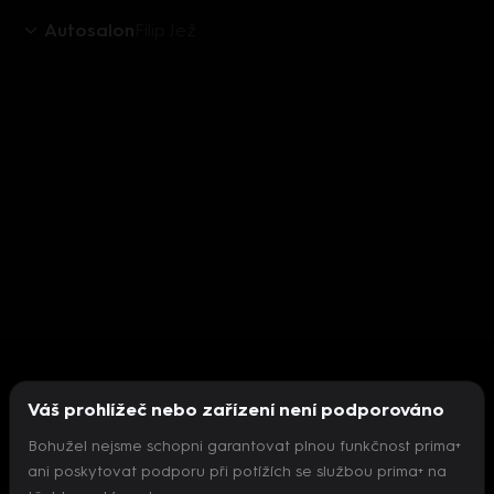
Autosalon
Filip Jež
Váš prohlížeč nebo zařízení není podporováno
Bohužel nejsme schopni garantovat plnou funkčnost prima+
ani poskytovat podporu při potížích se službou prima+ na
Nepodařilo se inicializovat přehrávač