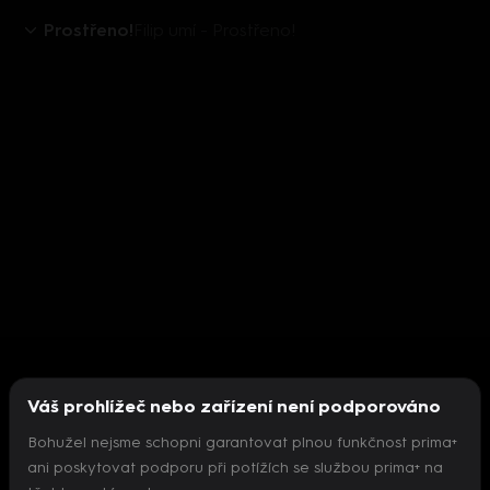
Prostřeno!
Filip umí - Prostřeno!
Váš prohlížeč nebo zařízení není podporováno
Bohužel nejsme schopni garantovat plnou funkčnost prima+
ani poskytovat podporu při potížích se službou prima+ na
Nepodařilo se inicializovat přehrávač