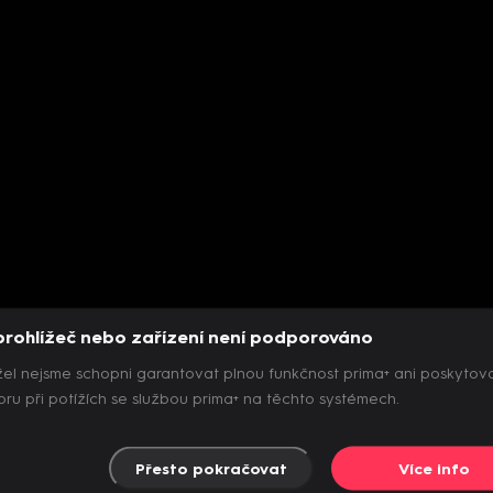
prohlížeč nebo zařízení není podporováno
el nejsme schopni garantovat plnou funkčnost prima+ ani poskytov
ru při potížích se službou prima+ na těchto systémech.
Přesto pokračovat
Více info