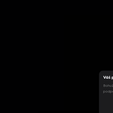
Váš 
Bohuž
podpo