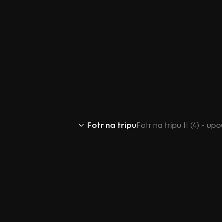
Fotr na tripu
Fotr na tripu II (4) - u