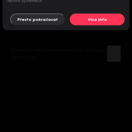
těchto systémech.
Přesto pokračovat
Více info
K tomuto videu není momentálně dostupný
žádný popis.