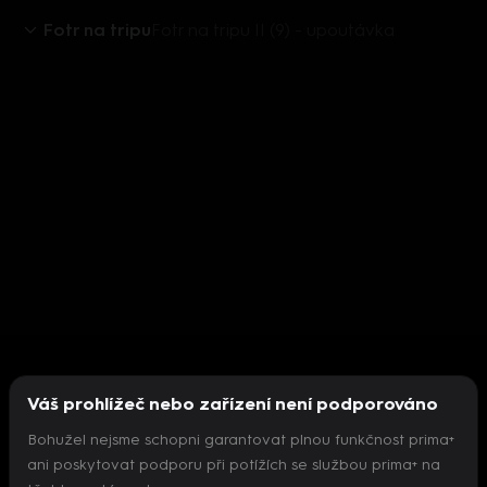
Fotr na tripu
Fotr na tripu II (9) - upoutávka
Váš prohlížeč nebo zařízení není podporováno
Bohužel nejsme schopni garantovat plnou funkčnost prima+
ani poskytovat podporu při potížích se službou prima+ na
Nepodařilo se inicializovat přehrávač