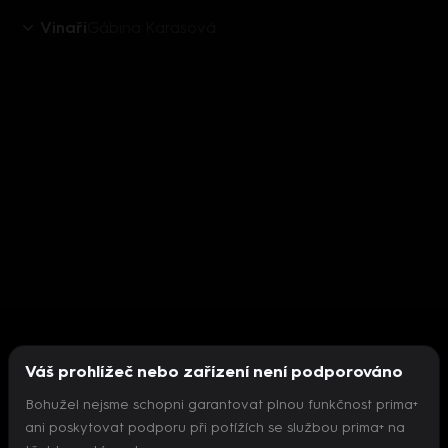
Vinaři
Gábina Karasová
Váš prohlížeč nebo zařízení není podporováno
Bohužel nejsme schopni garantovat plnou funkčnost prima+
ani poskytovat podporu při potížích se službou prima+ na
Nepodařilo se inicializovat přehrávač