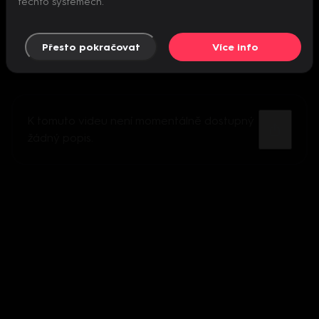
těchto systémech.
Přesto pokračovat
Více info
K tomuto videu není momentálně dostupný
žádný popis.