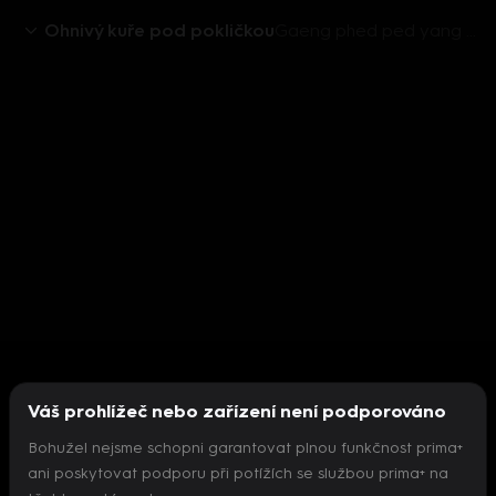
Ohnivý kuře pod pokličkou
Gaeng phed ped yang (Červéné kari s kachnou,
Váš prohlížeč nebo zařízení není podporováno
Bohužel nejsme schopni garantovat plnou funkčnost prima+
ani poskytovat podporu při potížích se službou prima+ na
Nepodařilo se inicializovat přehrávač