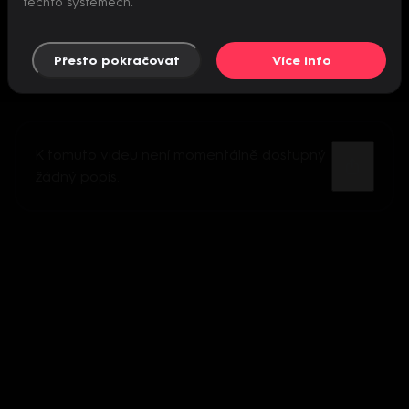
těchto systémech.
Přesto pokračovat
Více info
K tomuto videu není momentálně dostupný
žádný popis.