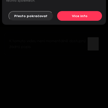
těchto systémech.
Přesto pokračovat
Více info
K tomuto videu není momentálně dostupný
žádný popis.