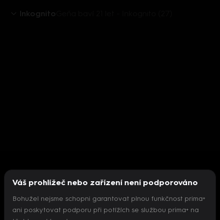
Inkognito
Geňa baví 21 let - Inkognito (27)
Váš prohlížeč nebo zařízení není podporováno
Bohužel nejsme schopni garantovat plnou funkčnost prima+
ani poskytovat podporu při potížích se službou prima+ na
Nepodařilo se inicializovat přehrávač