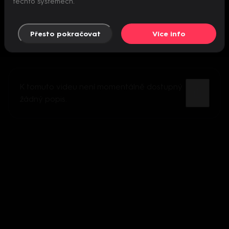
těchto systémech.
Přesto pokračovat
Více info
K tomuto videu není momentálně dostupný
žádný popis.