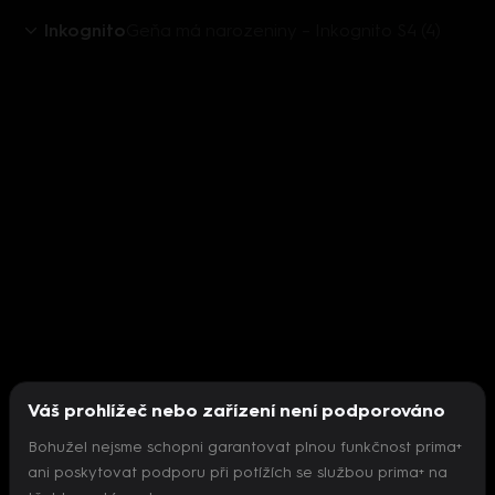
Inkognito
Geňa má narozeniny – Inkognito S4 (4)
Váš prohlížeč nebo zařízení není podporováno
Bohužel nejsme schopni garantovat plnou funkčnost prima+
ani poskytovat podporu při potížích se službou prima+ na
Nepodařilo se inicializovat přehrávač