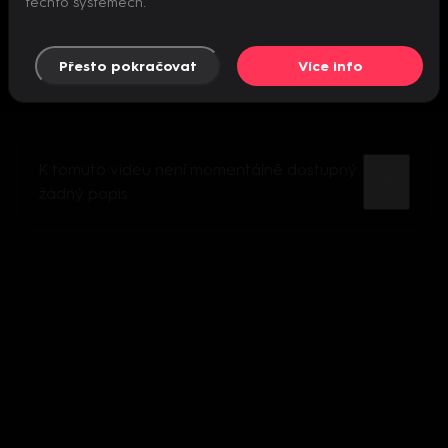
těchto systémech.
Přesto pokračovat
Více info
K tomuto videu není momentálně dostupný
žádný popis.