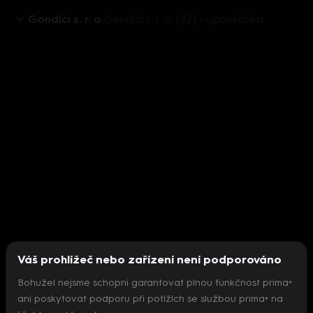
Gondíci s. r. o.
Gondíci s. r. o. (27) - upoutávka
Váš prohlížeč nebo zařízení není podporováno
Bohužel nejsme schopni garantovat plnou funkčnost prima+
ani poskytovat podporu při potížích se službou prima+ na
Nepodařilo se inicializovat přehrávač