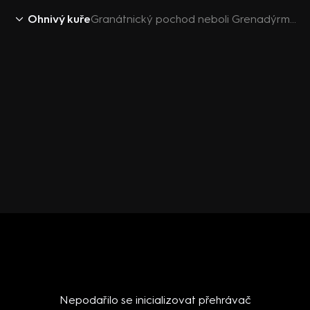
Ohnivý kuře
Granátnický pochod neboli Grenadýrmarš
Nepodařilo se inicializovat přehrávač