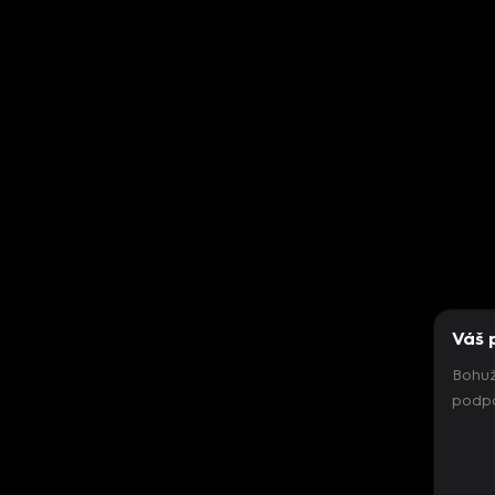
Váš 
Bohuž
podpo