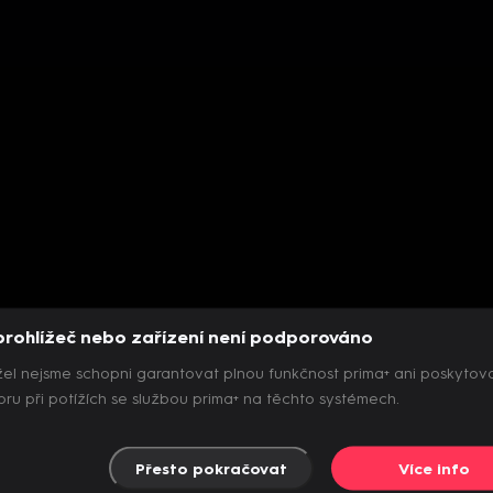
prohlížeč nebo zařízení není podporováno
el nejsme schopni garantovat plnou funkčnost prima+ ani poskytov
ru při potížích se službou prima+ na těchto systémech.
Přesto pokračovat
Více info