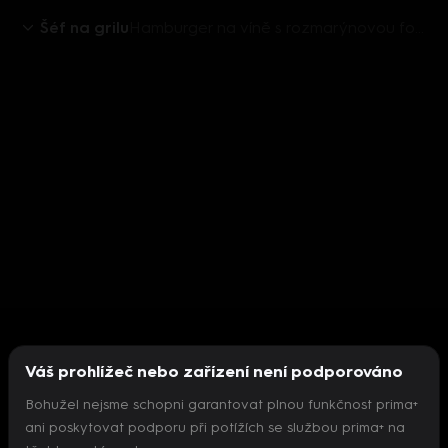
Šéf na grilu
Hamburger na víně s rozmarýnovou focacciou
Váš prohlížeč nebo zařízení není podporováno
Bohužel nejsme schopni garantovat plnou funkčnost prima+
ani poskytovat podporu při potížích se službou prima+ na
Nepodařilo se inicializovat přehrávač