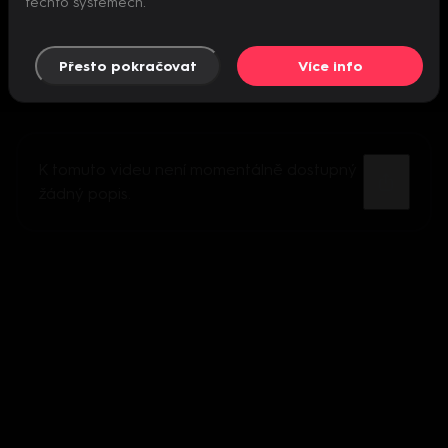
těchto systémech.
Přesto pokračovat
Více info
K tomuto videu není momentálně dostupný
žádný popis.